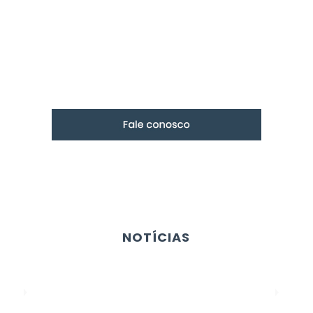
a lhe atender. Fale conosco, esclareça suas dúvidas e dê
problemas junto a Marega Martins.
NOTÍCIAS