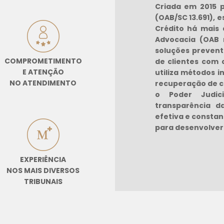
Criada em 2015 p
(OAB/SC 13.691), 
Crédito há mais 
Advocacia (OAB n
soluções prevent
COMPROMETIMENTO
de clientes com c
E ATENÇÃO
utiliza métodos 
NO ATENDIMENTO
recuperação de cr
o Poder Judic
transparência d
efetiva e constan
para desenvolver
EXPERIÊNCIA
NOS MAIS DIVERSOS
TRIBUNAIS