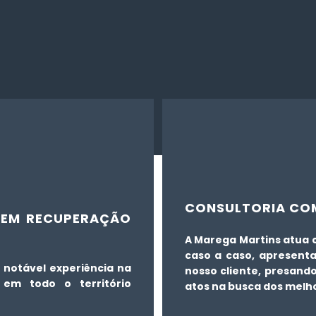
CONSULTORIA COM
O EM RECUPERAÇÃO
A Marega Martins atua 
caso a caso, apresent
notável experiência na
nosso cliente, presando
em todo o território
atos na busca dos melho