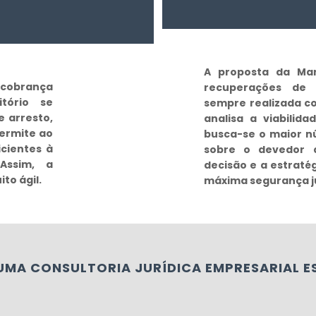
A proposta da Ma
cobrança
recuperações de 
itório se
sempre realizada c
e arresto,
analisa a viabilida
permite ao
busca-se o maior 
icientes à
sobre o devedor 
Assim, a
decisão e a estraté
to ágil.
máxima segurança ju
MA CONSULTORIA JURÍDICA EMPRESARIAL E