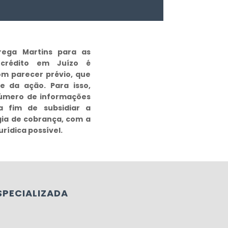
rega Martins para as
crédito em Juízo é
om parecer prévio, que
de da ação. Para isso,
número de informações
a fim de subsidiar a
gia de cobrança, com a
rídica possível.
SPECIALIZADA